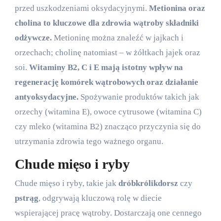
przed uszkodzeniami oksydacyjnymi.
Metionina oraz
cholina to kluczowe dla zdrowia wątroby składniki
odżywcze.
Metioninę można znaleźć w jajkach i
orzechach; cholinę natomiast – w żółtkach jajek oraz
soi.
Witaminy B2, C i E mają istotny wpływ na
regenerację komórek wątrobowych oraz działanie
antyoksydacyjne.
Spożywanie produktów takich jak
orzechy (witamina E), owoce cytrusowe (witamina C)
czy mleko (witamina B2) znacząco przyczynia się do
utrzymania zdrowia tego ważnego organu.
Chude mięso i ryby
Chude mięso i ryby, takie jak
drób
królik
dorsz
czy
pstrąg
, odgrywają kluczową rolę w diecie
wspierającej pracę wątroby. Dostarczają one cennego