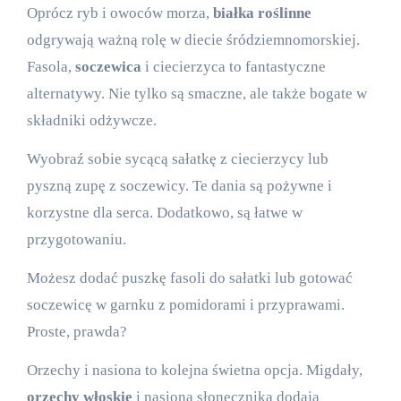
Oprócz ryb i owoców morza,
białka roślinne
odgrywają ważną rolę w diecie śródziemnomorskiej.
Fasola,
soczewica
i ciecierzyca to fantastyczne
alternatywy. Nie tylko są smaczne, ale także bogate w
składniki odżywcze.
Wyobraź sobie sycącą sałatkę z ciecierzycy lub
pyszną zupę z soczewicy. Te dania są pożywne i
korzystne dla serca. Dodatkowo, są łatwe w
przygotowaniu.
Możesz dodać puszkę fasoli do sałatki lub gotować
soczewicę w garnku z pomidorami i przyprawami.
Proste, prawda?
Orzechy i nasiona to kolejna świetna opcja. Migdały,
orzechy włoskie
i nasiona słonecznika dodają