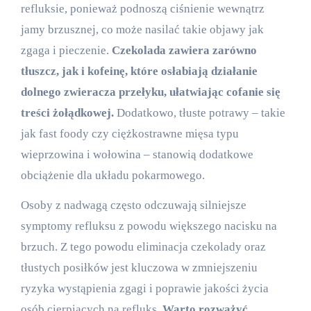
refluksie, ponieważ podnoszą ciśnienie wewnątrz
jamy brzusznej, co może nasilać takie objawy jak
zgaga i pieczenie.
Czekolada zawiera zarówno
tłuszcz, jak i kofeinę, które osłabiają działanie
dolnego zwieracza przełyku, ułatwiając cofanie się
treści żołądkowej.
Dodatkowo, tłuste potrawy – takie
jak fast foody czy ciężkostrawne mięsa typu
wieprzowina i wołowina – stanowią dodatkowe
obciążenie dla układu pokarmowego.
Osoby z nadwagą często odczuwają silniejsze
symptomy refluksu z powodu większego nacisku na
brzuch. Z tego powodu eliminacja czekolady oraz
tłustych posiłków jest kluczowa w zmniejszeniu
ryzyka wystąpienia zgagi i poprawie jakości życia
osób cierpiących na refluks.
Warto rozważyć