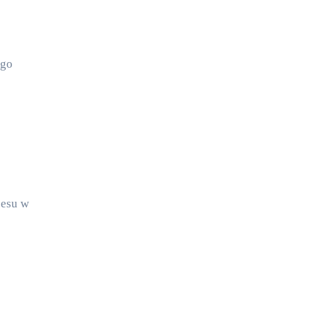
ego
cesu w