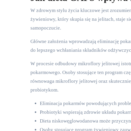
W zdrowym stylu życia kluczowe jest zrozumien
żywieniowy, który skupia się na jelitach, staje
samopoczucie.
Główne założenia wprowadzają eliminację pok
do lepszego wchłaniania składników odżywczyc
W procesie odbudowy mikroflory jelitowej istot
pokarmowego. Osoby stosujące ten program częst
równowaga mikroflory jelitowej oraz skuteczni
probiotykom.
Eliminacja pokarmów powodujących proble
Probiotyki wspierają zdrowie układu pokar
Dieta niskowęglowodanowa może przyczynić
Osoby stosujące program żywieniowy zauwa