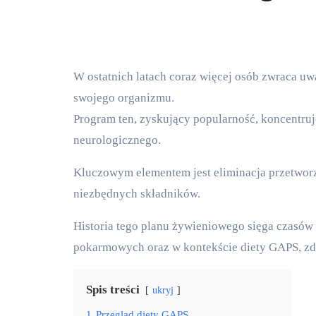
W ostatnich latach coraz więcej osób zwraca uwagę na zdrowe odżywianie, poszukując skutecznych metod wsparcia
swojego organizmu.
Program ten, zyskujący popularność, koncentru
neurologicznego.
Kluczowym elementem jest eliminacja przetwor
niezbędnych składników.
Historia tego planu żywieniowego sięga czasów d
pokarmowych oraz w kontekście diety GAPS, zd
Spis treści
ukryj
1
Przegląd diety GAPS