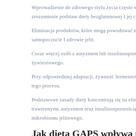
Wprowadzenie do zdrowego stylu życia często wymaga analizy diety. W przypadku osób z problemami trawiennymi,
zrozumienie podstaw diety bezglutenowej I jej c
Eliminacja produktów, które mogą powodować n
samopoczucie I zdrowie jelit.
Coraz więcej osób z autyzmem lub insulinooporn
żywieniowego.
Przy odpowiedniej adaptacji, żywność fermento
tego procesu.
Podstawowe zasady diety koncentrują się na eli
trawiennymi, autyzmem oraz insulinooporności
mikrobiomu jelitowego.
Jak dieta GAPS wpływa 