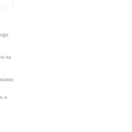
yw na
niania
e, a