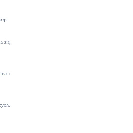
woje
a się
epsza
zych.