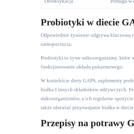
Detoksykacja
Pomaga w e
Probiotyki w diecie 
Odpowiednie żywienie odgrywa kluczową rolę w procesie odbudowy zdrowia jelit, co jest istotne dla ogólnego
samopoczucia.
Probiotyki to żywe mikroorganizmy, które 
funkcjonowanie układu pokarmowego.
W kontekście diety GAPS, suplementy probi
białka I innych składników odżywczych. F
mikroorganizmów, a ich regularne spożycie 
także ułatwiać przyswajanie białka w diecie
Przepisy na potrawy