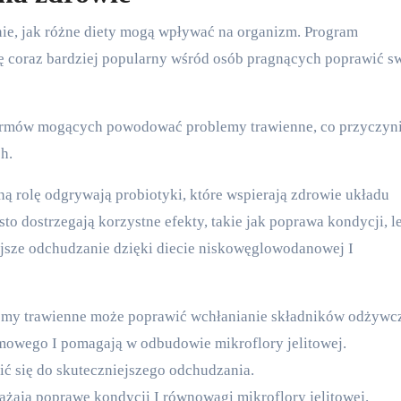
ie, jak różne diety mogą wpływać na organizm. Program
 się coraz bardziej popularny wśród osób pragnących poprawić s
armów mogących powodować problemy trawienne, co przyczyni
h.
ną rolę odgrywają probiotyki, które wspierają zdrowie układu
o dostrzegają korzystne efekty, takie jak poprawa kondycji, l
ejsze odchudzanie dzięki diecie niskowęglowodanowej I
my trawienne może poprawić wchłanianie składników odżywc
mowego I pomagają w odbudowie mikroflory jelitowej.
 się do skuteczniejszego odchudzania.
żają poprawę kondycji I równowagi mikroflory jelitowej.