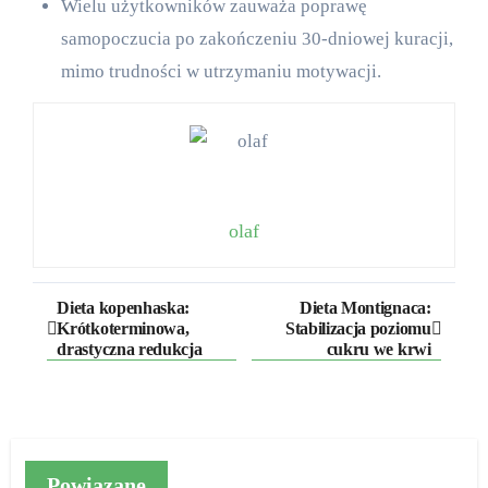
Wielu użytkowników zauważa poprawę
samopoczucia po zakończeniu 30-dniowej kuracji,
mimo trudności w utrzymaniu motywacji.
olaf
Nawigacja
Dieta kopenhaska:
Dieta Montignaca:
Krótkoterminowa,
Stabilizacja poziomu
wpisu
drastyczna redukcja
cukru we krwi
Powiązane