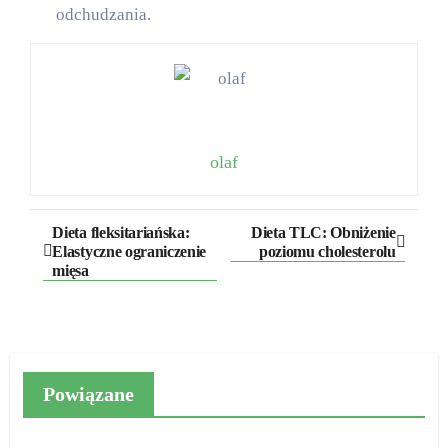
odchudzania.
olaf
Nawigacja
Dieta fleksitariańska:
Dieta TLC: Obniżenie
Elastyczne ograniczenie
poziomu cholesterolu
wpisu
mięsa
Powiązane